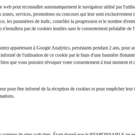
te web peut reconnaître automatiquement le navigateur utilisé par l'utilisa
es zones, services, promotions ou concours qui leur sont exclusivement rés
e, les paramètres de trafic, contrôler la progression et le nombre d'entr
 n'installera pas de cookies inutiles sans le consentement préalable de l'u
_utm) appartenant à Google Analytics, persistants pendant 2 ans, pour a
t informé de l'utilisation de ce cookie par le biais d'une bannière flotta
a, bien que vous puissiez révoquer votre consentement à tout moment et o
ateur pour être informé de la réception de cookies et pour empêcher leur 
mations.
s du contenu de sites web tiers. Étant donné que le RESPONSABLE ne peut