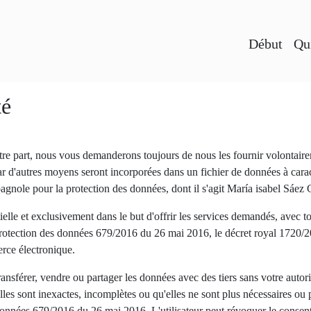
Début
Qu
té
re part, nous vous demanderons toujours de nous les fournir volontaire
r d'autres moyens seront incorporées dans un fichier de données à carac
spagnole pour la protection des données, dont il s'agit María isabe
elle et exclusivement dans le but d'offrir les services demandés, avec tou
otection des données 679/2016 du 26 mai 2016, le décret royal 1720/200
erce électronique.
érer, vendre ou partager les données avec des tiers sans votre au
es sont inexactes, incomplètes ou qu'elles ne sont plus nécessaires ou 
nnées 679/2016 du 26 mai 2016. L'utilisateur peut révoquer le consente