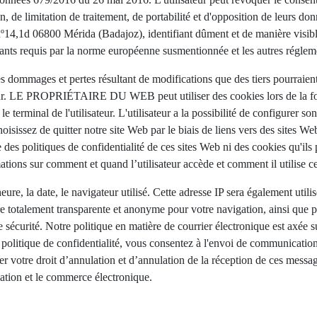
sion, de limitation de traitement, de portabilité et d'opposition de l
nº14,1d 06800 Mérida (Badajoz), identifiant dûment et de manière vis
ts requis par la norme européenne susmentionnée et les autres régleme
s dommages et pertes résultant de modifications que des tiers pourraient
ateur. LE PROPRIÉTAIRE DU WEB peut utiliser des cookies lors de la fou
le terminal de l'utilisateur. L'utilisateur a la possibilité de configure
hoisissez de quitter notre site Web par le biais de liens vers des sites W
itiques de confidentialité de ces sites Web ni des cookies qu'ils peuv
 sur comment et quand l’utilisateur accède et comment il utilise ce 
ure, la date, le navigateur utilisé. Cette adresse IP sera également utili
re totalement transparente et anonyme pour votre navigation, ainsi que po
de sécurité. Notre politique en matière de courrier électronique est axé
 politique de confidentialité, vous consentez à l'envoi de communicatio
 votre droit d’annulation et d’annulation de la réception de ces messag
rmation et le commerce électronique.