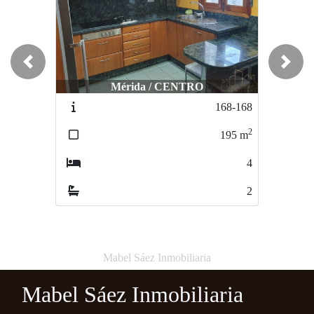
Previous
Next
Mérida / CENTRO
168-168
2
195
m
4
2
Mabel Sáez Inmobiliaria
Mabel Sáez Inmobiliaria