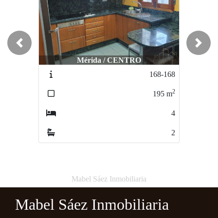
Previous
Next
Mérida / CENTRO
168-168
2
195
m
4
2
Mabel Sáez Inmobiliaria
Mabel Sáez Inmobiliaria